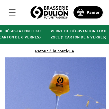
et
passer
au
Panier
contenu
 DÉGUSTATION TEKU
VERRE DE DÉGUSTATION TEKU
CARTON DE 6 VERRES)
25CL (1 CARTON DE 6 VERRES)
Retour à la boutique
Passer aux
informations
produits