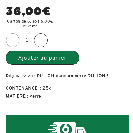
Prix
36,00€
habituel
Carton de 6, soit 6,00€
le verre
Réduire
Augmenter
la
la
quantité
quantité
Ajouter au panier
de
de
VERRE
VERRE
DE
DE
Dégustez vos DULION dans un verre DULION !
DÉGUSTATION
DÉGUSTATION
TEKU
TEKU
CONTENANCE : 25cl
25CL
25CL
MATIÈRE : verre
(1
(1
carton
carton
de
de
6
6
verres)
verres)