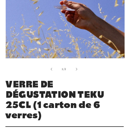
de
1
/
2
VERRE DE
DÉGUSTATION TEKU
25CL (1 carton de 6
verres)